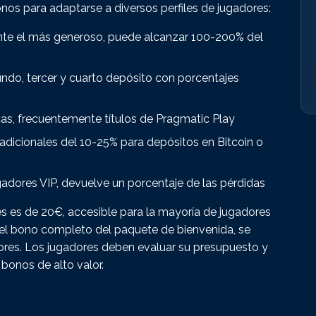
os para adaptarse a diversos perfiles de jugadores:
te el más generoso, puede alcanzar 100-200% del
ndo, tercer y cuarto depósito con porcentajes
cas, frecuentemente títulos de Pragmatic Play
adicionales del 10-25% para depósitos en Bitcoin o
gadores VIP, devuelve un porcentaje de las pérdidas
es es de 20€, accesible para la mayoría de jugadores
 el bono completo del paquete de bienvenida, se
res. Los jugadores deben evaluar su presupuesto y
bonos de alto valor.