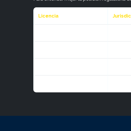
Licencia
Jurisdi
DGOJ
España
MGA
Malta
Tobique Gaming
Canadá
Curazao
Antillas