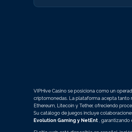
VIPHive Casino se posiciona como un operado
criptomonedas. La plataforma acepta tanto 
Ethereum, Litecoin y Tether, ofreciendo proc
Su catálogo de juegos incluye colaboracion
Evolution Gaming y NetEnt
, garantizando 