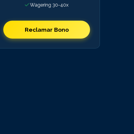
Wagering 30-40x
Reclamar Bono