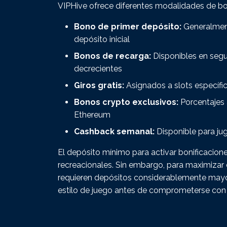
VIPHive ofrece diferentes modalidades de bon
Bono de primer depósito:
Generalmen
depósito inicial
Bonos de recarga:
Disponibles en segu
decrecientes
Giros gratis:
Asignados a slots específi
Bonos crypto exclusivos:
Porcentajes 
Ethereum
Cashback semanal:
Disponible para ju
El depósito mínimo para activar bonificacion
recreacionales. Sin embargo, para maximizar
requieren depósitos considerablemente mayo
estilo de juego antes de comprometerse con 