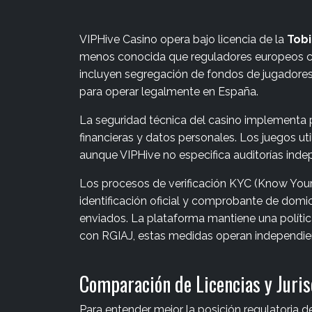
VIPHive Casino opera bajo licencia de la
Tob
menos conocida que reguladores europeos com
incluyen segregación de fondos de jugadores 
para operar legalmente en España.
La seguridad técnica del casino implementa p
financieras y datos personales. Los juegos u
aunque VIPHive no especifica auditorías in
Los procesos de verificación KYC (Know Your
identificación oficial y comprobante de domi
enviados. La plataforma mantiene una polític
con RGIAJ, estas medidas operan independie
Comparación de Licencias y Juris
Para entender mejor la posición regulatoria de