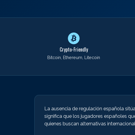
Crypto-Friendly
Bitcoin, Ethereum, Litecoin
La ausencia de regulación española sitúa
significa que los jugadores españoles que
quienes buscan alternativas internacional