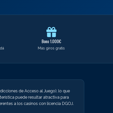
Bono 1.000€
dá
Más giros gratis
rdicciones de Acceso al Juego), lo que
erística puede resultar atractiva para
erentes a los casinos con licencia DGOJ.