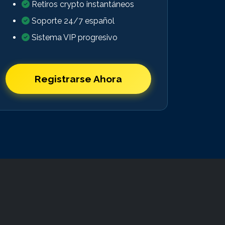
Retiros crypto instantáneos
Soporte 24/7 español
Sistema VIP progresivo
Registrarse Ahora