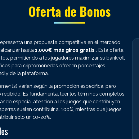
Oferta de Bonos
representa una propuesta competitiva en el mercado
 alcanzar hasta
1.000€ más giros gratis
. Esta oferta
itos, permitiendo a los jugadores maximizar su bankroll
íficos para criptomonedas ofrecen porcentajes
ndly de la plataforma.
ements) varían según la promoción específica, pero
 recibido. Es fundamental leer los términos completos
stando especial atención a los juegos que contribuyen
aperras suelen contribuir al 100%, mientras que juegos
ribuir solo un 10-20%.
les