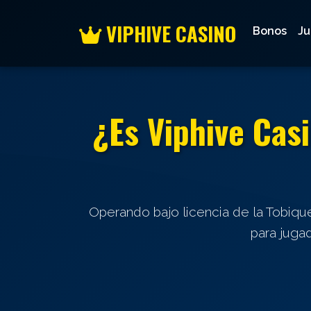
VIPHIVE CASINO
Bonos
Ju
¿Es Viphive Cas
Operando bajo licencia de la Tobiqu
para juga